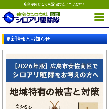
広島県内どこでも退治に駆けつけます！
Skip
to
content
更新情報とお知らせ