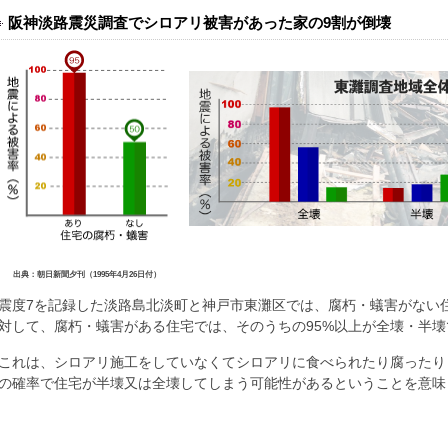
阪神淡路震災調査でシロアリ被害があった家の9割が倒壊
出
典：朝日新聞夕刊（1995年4月26日付）
震度7を記録した淡路島北淡町と神戸市東灘区では、腐朽・蟻害がない住
対して、腐朽・蟻害がある住宅では、そのうちの95%以上が全壊・半壊
これは、シロアリ施工をしていなくてシロアリに食べられたり腐ったりし
の確率で住宅が半壊又は全壊してしまう可能性があるということを意味