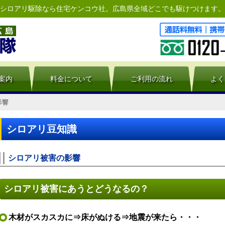
シロアリ駆除なら住宅ケンコウ社。広島県全域どこでも駆けつけます。
Skip
to
案内
料金について
ご利用の流れ
よく
content
影響
シロアリ豆知識
シロアリ被害の影響
シロアリ被害にあうとどうなるの？
木材がスカスカに⇒床がぬける⇒地震が来たら・・・