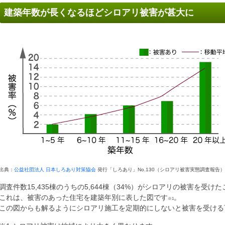
建築年数が長くなるほどシロアリ被害が甚大に
出典：
公益社団法人 日本しろあり対策協会
発行「しろあり」No.130（シロアリ被害実態調査報告
調査件数15,435棟のうちの5,644棟（34%）がシロアリの被害を受
これは、被害のあった住宅を建築年別に表した図です
。
※1
この図からも解るようにシロアリ施工を定期的にしないと被害を受ける