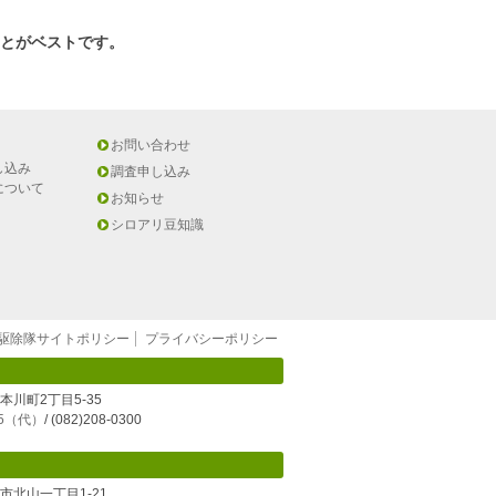
ことがベストです。
お問い合わせ
し込み
調査申し込み
について
お知らせ
シロアリ豆知識
駆除隊サイトポリシー
プライバシーポリシー
区本川町2丁目5-35
005（代）
/ (082)208-0300
南市北山一丁目1-21