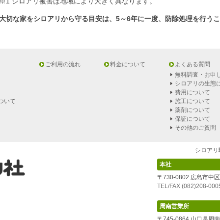
※1 シロアリ被害は地域により大きく異なります。
大切な家をシロアリから守る目安は、5～6年に一度、防除処理を行う
ご利用の流れ
料金について
よくある質問
無料調査・お申
シロアリの生態
費用について
ついて
施工について
薬剤について
保証について
その他のご質問
シロアリ
本社
〒730-0802 広島市中
TEL/FAX (082)208-0
周南営業所
〒745-0864 山口県周